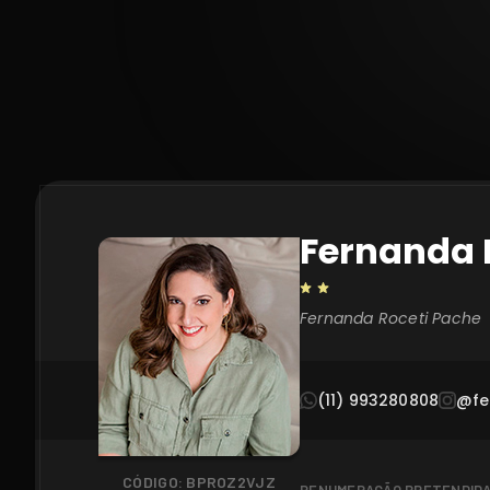
Fernanda 
Fernanda Roceti Pache
(11) 993280808
@fe
CÓDIGO: BPROZ2VJZ