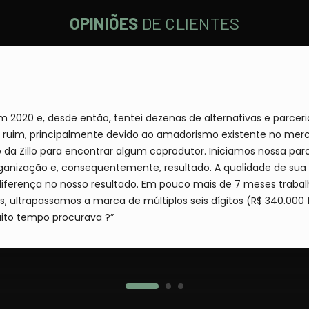
OPINIÕES
DE CLIENTES
020 e, desde então, tentei dezenas de alternativas e parceri
ncipalmente devido ao amadorismo existente no mercado. Conheci a Fernanda em 
da Zillo para encontrar algum coprodutor. Iniciamos nossa parce
te, resultado. A qualidade de sua entrega, somada à vontade de realizar
diferença no nosso resultado. Em pouco mais de 7 meses trabalh
s, ultrapassamos a marca de múltiplos seis dígitos (R$ 340.000 
ue há muito tempo procurava ?”