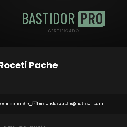
BASTIDOR
PRO
CERTIFICADO
Roceti Pache
fernandarpache@hotmail.com
rnandapache_