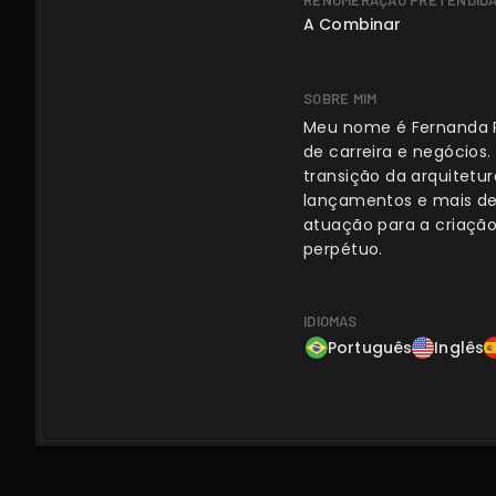
RENUMERAÇÃO PRETENDID
A Combinar
SOBRE MIM
Meu nome é Fernanda Pa
de carreira e negócios
transição da arquitetur
lançamentos e mais d
atuação para a criaçã
perpétuo.
IDIOMAS
Português
Inglês