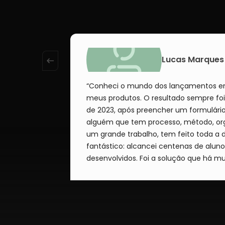
Lucas Marques
“Conheci o mundo dos lançamentos em 2
meus produtos. O resultado sempre foi ruim, pri
de 2023, após preencher um formulário 
alguém que tem processo, método, organização e, consequentemen
um grande trabalho, tem feito toda a 
fantástico: alcancei centenas de aluno
desenvolvidos. Foi a solução q