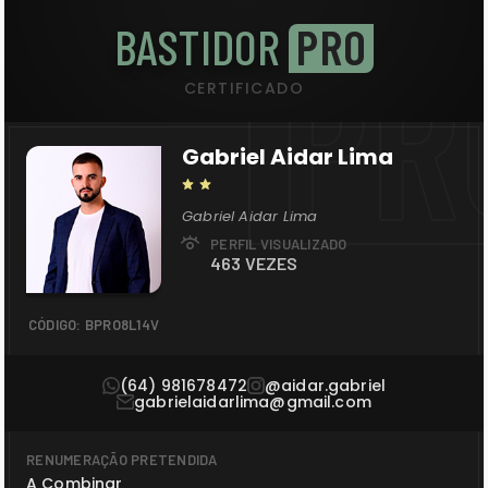
BASTIDOR
PRO
PR
CERTIFICADO
Gabriel Aidar Lima
Gabriel Aidar Lima
PERFIL VISUALIZADO
463 VEZES
CÓDIGO: BPRO8L14V
(64) 981678472
@aidar.gabriel
gabrielaidarlima@gmail.com
RENUMERAÇÃO PRETENDIDA
A Combinar